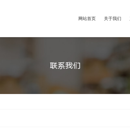
网站首页
关于我们
网站首页
关于我们