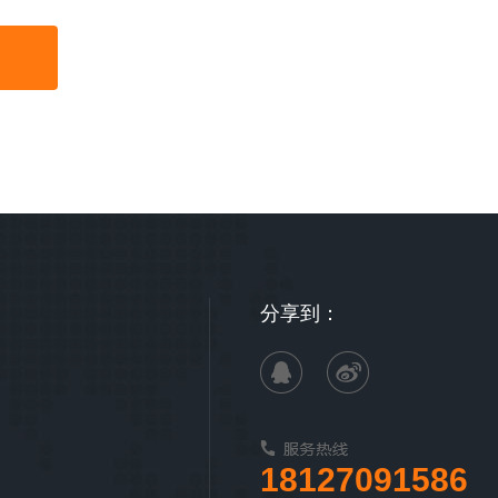
分享到：
18127091586