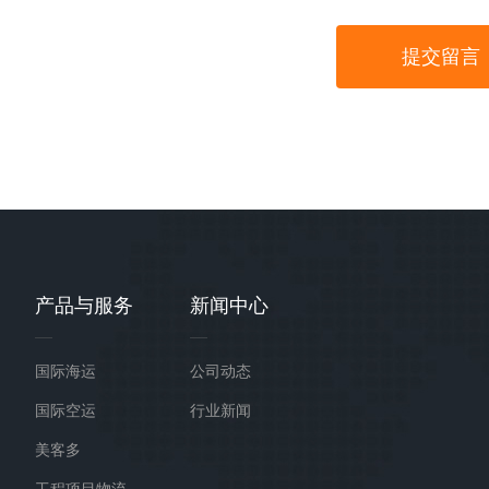
产品与服务
新闻中心
国际海运
公司动态
国际空运
行业新闻
美客多