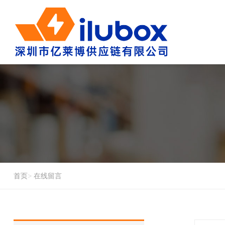
首页
>
在线留言